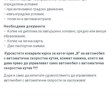
определени условия:
– при интензивно градско движение,
– извънградски условия,
– полигон и автомагистрала.
Необходими документи:
– Копие на диплома за завършено основно, средно или висше
образование;
– Копие на лична карта;
– Две паспортни снимки.
Курсистите изкарали курса за категория „В” на автомобил
с автоматична скоростна кутия, взимат книжка, която им
дава право да управляват само автомобил с автоматична
скоростна кутия !!!!!
Дори и само да изпитате удоволствието да управлявате
автомобил с автоматични скорости си заслужава!