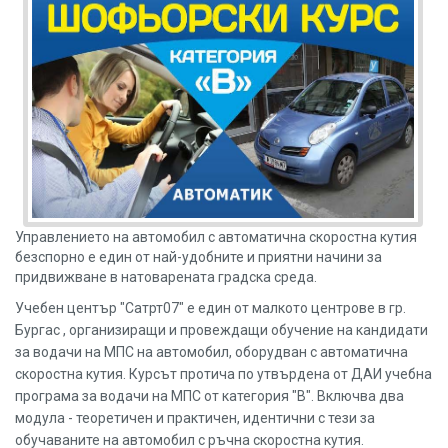
Управлението на автомобил с автоматична скоростна кутия
безспорно е един от най-удобните и приятни начини за
придвижване в натоварената градска среда.
Учебен център "Сатрт07" е един от малкото центрове в гр.
Бургас , организиращи и провеждащи обучение на кандидати
за водачи на МПС на автомобил, оборудван с автоматична
скоростна кутия. Курсът протича по утвърдена от ДАИ учебна
програма за водачи на МПС от категория "В". Включва два
модула - теоретичен и практичен, идентични с тези за
обучаваните на автомобил с ръчна скоростна кутия.