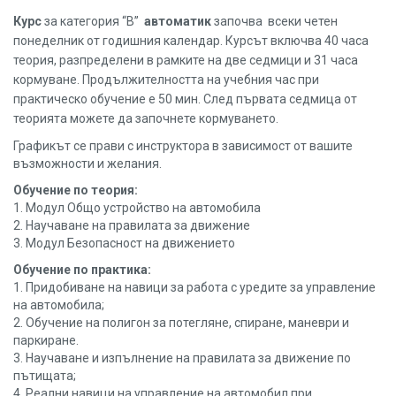
Курс
за категория “В”
автоматик
започва всеки четен
понеделник от годишния календар. Курсът включва 40 часа
теория, разпределени в рамките на две седмици и 31 часа
кормуване. Продължителността на учебния час при
практическо обучение е 50 мин. След първата седмица от
теорията можете да започнете кормуването.
Графикът се прави с инструктора в зависимост от вашите
възможности и желания.
Обучение по теория:
1. Модул Общо устройство на автомобила
2. Научаване на правилата за движение
3. Модул Безопасност на движението
Обучение по практика:
1. Придобиване на навици за работа с уредите за управление
на автомобила;
2. Обучение на полигон за потегляне, спиране, маневри и
паркиране.
3. Научаване и изпълнение на правилата за движение по
пътищата;
4. Реални навици на управление на автомобил при